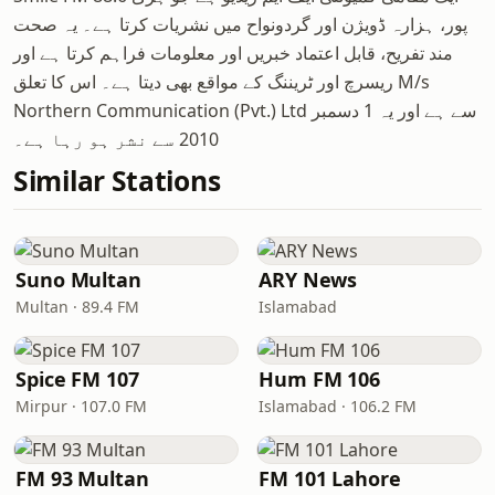
پور، ہزارہ ڈویژن اور گردونواح میں نشریات کرتا ہے۔ یہ صحت
مند تفریح، قابل اعتماد خبریں اور معلومات فراہم کرتا ہے اور
ریسرچ اور ٹریننگ کے مواقع بھی دیتا ہے۔ اس کا تعلق M/s
Northern Communication (Pvt.) Ltd سے ہے اور یہ 1 دسمبر
2010 سے نشر ہو رہا ہے۔
Similar Stations
Suno Multan
ARY News
Multan · 89.4 FM
Islamabad
Spice FM 107
Hum FM 106
Mirpur · 107.0 FM
Islamabad · 106.2 FM
FM 93 Multan
FM 101 Lahore