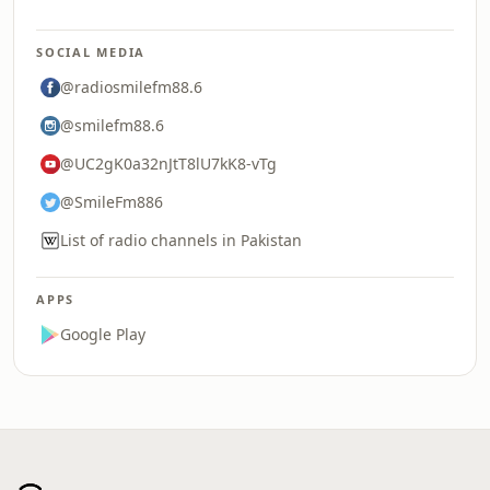
SOCIAL MEDIA
@radiosmilefm88.6
@smilefm88.6
@UC2gK0a32nJtT8lU7kK8-vTg
@SmileFm886
List of radio channels in Pakistan
APPS
Google Play