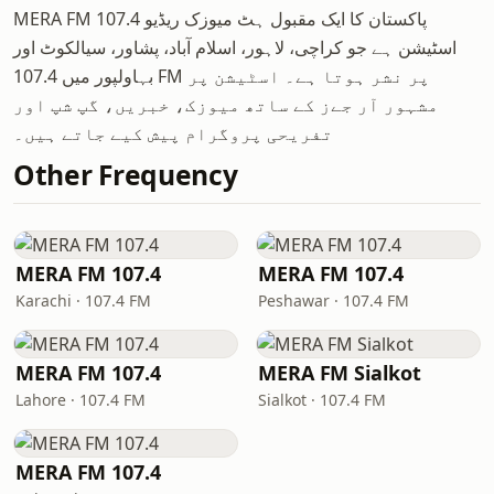
MERA FM 107.4 پاکستان کا ایک مقبول ہٹ میوزک ریڈیو
اسٹیشن ہے جو کراچی، لاہور، اسلام آباد، پشاور، سیالکوٹ اور
بہاولپور میں 107.4 FM پر نشر ہوتا ہے۔ اسٹیشن پر
مشہور آر جےز کے ساتھ میوزک، خبریں، گپ شپ اور
تفریحی پروگرام پیش کیے جاتے ہیں۔
Other Frequency
MERA FM 107.4
MERA FM 107.4
Karachi · 107.4 FM
Peshawar · 107.4 FM
MERA FM 107.4
MERA FM Sialkot
Lahore · 107.4 FM
Sialkot · 107.4 FM
MERA FM 107.4