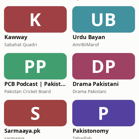
K
UB
Kawway
Urdu Bayan
Sabahat Quadri
AmrBilMarof
PP
DP
PCB Podcast | Pakistan Cricket Board
Drama Pakistani
Pakistan Cricket Board
Drama Pakistani
S
P
Sarmaaya.pk
Pakistonomy
sarmaaya
Tabadlab