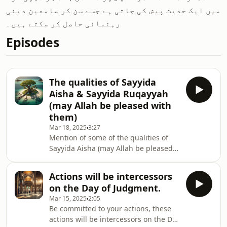
میں ایک حدیث پیش کی جاتی ہے جسے سن کر سامعین دینی
رہنمائی حاصل کر سکتے ہیں۔
Episodes
The qualities of Sayyida
Aisha & Sayyida Ruqayyah
(may Allah be pleased with
them)
Mar 18, 2025
3:27
Mention of some of the qualities of
Sayyida Aisha (may Allah be pleased
with her) and mention of Sayyida
Ruqayyah, the daughter of the
Actions will be intercessors
Prophet (peace and blessings of Allah
on the Day of Judgment.
be upon him).*🌴درسِ حدیث🌴
Mar 15, 2025
2:05
*&nbsp;عَنْ عائشَةَ رَضِیَ اللّٰهُ عنها قالَتْقَالَ
Be committed to your actions, these
رَسُولُ اللَّهِ صَلَّى اللَّهُ عَلَيْهِ
actions will be intercessors on the Day
وَسَلَّمَ&nbsp;&nbsp;يَا عَائِشَ ،هَذَا